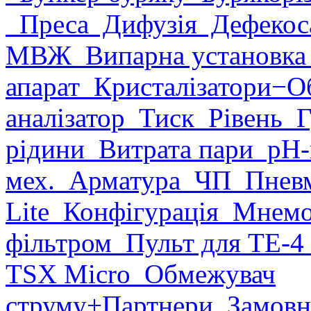
Преса
Дифузія
Дефекоса
МВЖ
Випарна установк
апарат
Кристалізатори
−О
аналізатор
Тиск
Рівень
Г
рідини
Витрата пари
рН-
мех.
Арматура
ЧП
Пневм
Lite
Конфігурація
Мнемо
фільтром
Пульт для ТЕ-4
TSX Micro
Обмежувач
струму
+Партнери
Замовн