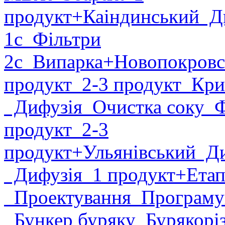
продукт
+Каіндинський
Ди
1с
Фільтри
2с
Випарка
+Новопокровс
продукт
2-3 продукт
Крис
Дифузія
Очистка соку
Фі
продукт
2-3
продукт
+Ульянівський
Ди
Дифузія
1 продукт
+Етап
Проектування
Програму
Бункер буряку
Бурякорі