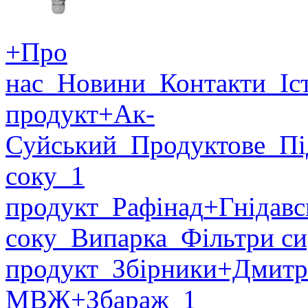
+Про
нас
Новини
Контакти
Іст
продукт
+Ак-
Суйський
Продуктове
Пі
соку
1
продукт
Рафінад
+Гнідавс
соку
Випарка
Фільтри си
продукт
Збірники
+Дмитр
МВЖ
+Збараж
1