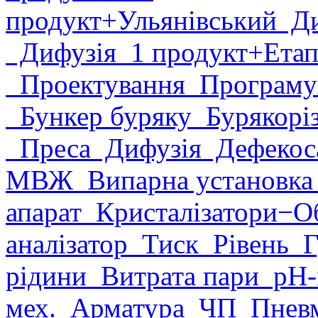
продукт
+Ульянівський
Ди
Дифузія
1 продукт
+Етап
Проектування
Програму
Бункер буряку
Бурякорі
Преса
Дифузія
Дефекоса
МВЖ
Випарна установк
апарат
Кристалізатори
−О
аналізатор
Тиск
Рівень
Г
рідини
Витрата пари
рН-
мех.
Арматура
ЧП
Пневм