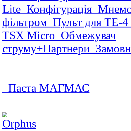
Lite
Конфігурація
Мнемо
фільтром
Пульт для ТЕ-4
TSX Micro
Обмежувач
струму
+Партнери
Замовн
Паста МАГМАС