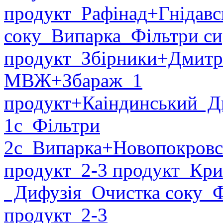
продукт
Рафінад
+Гнідавс
соку
Випарка
Фільтри си
продукт
Збірники
+Дмитр
МВЖ
+Збараж
1
продукт
+Каіндинський
Ди
1с
Фільтри
2с
Випарка
+Новопокровс
продукт
2-3 продукт
Крис
Дифузія
Очистка соку
Фі
продукт
2-3