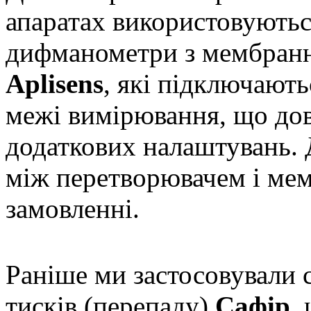
апаратах використовуютьс
дифманометри з мембран
Aplisens
, які підключают
межі вимірювання, що дов
додаткових налаштувань. 
між перетворювачем і мем
замовленні.
Раніше ми застосовували 
тисків (перепаду)
Сафір
,