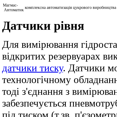
Магмас-
комплексна автоматизація цукрового виробництва
Автоматик
Датчики рівня
Для вимірювання гідроста
відкритих резервуарах ви
датчики тиску
. Датчики м
технологічному обладнанн
тоді з'єднання з вимірюв
забезпечується пневмотруб
під тиском (т.зв. п'єзоме