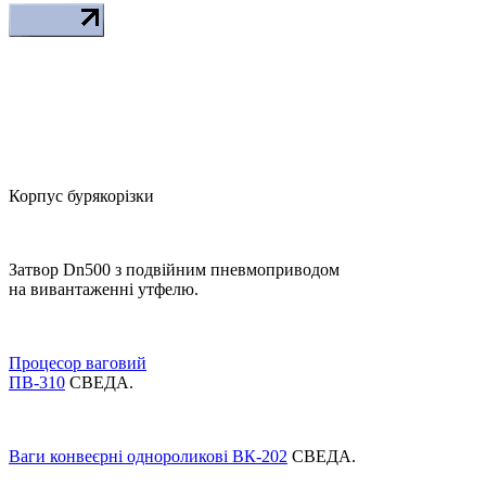
Корпус бурякорізки
Затвор Dn500 з подвійним пневмоприводом
на вивантаженні утфелю.
Процесор ваговий
ПВ-310
СВЕДА.
Ваги конвеєрні однороликові ВК-202
СВЕДА.