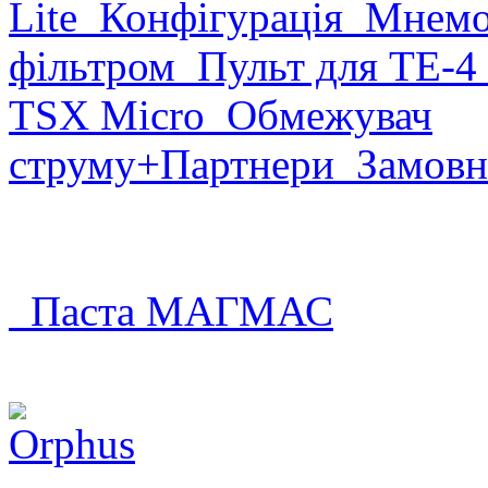
Lite
Конфігурація
Мнемо
фільтром
Пульт для ТЕ-4
TSX Micro
Обмежувач
струму
+Партнери
Замовн
Паста МАГМАС