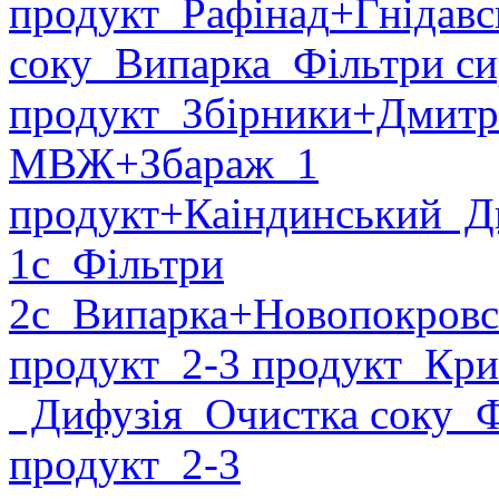
продукт
Рафінад
+Гнідавс
соку
Випарка
Фільтри си
продукт
Збірники
+Дмитр
МВЖ
+Збараж
1
продукт
+Каіндинський
Ди
1с
Фільтри
2с
Випарка
+Новопокровс
продукт
2-3 продукт
Крис
Дифузія
Очистка соку
Фі
продукт
2-3