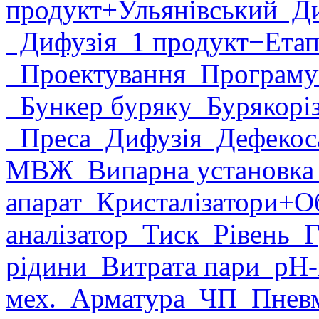
продукт
+Ульянівський
Ди
Дифузія
1 продукт
−Етап
Проектування
Програму
Бункер буряку
Бурякорі
Преса
Дифузія
Дефекоса
МВЖ
Випарна установк
апарат
Кристалізатори
+О
аналізатор
Тиск
Рівень
Г
рідини
Витрата пари
рН-
мех.
Арматура
ЧП
Пневм