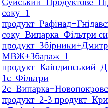
Суйський
Продуктове
Пі
соку
1
продукт
Рафінад
+Гнідавс
соку
Випарка
Фільтри си
продукт
Збірники
+Дмитр
МВЖ
+Збараж
1
продукт
+Каіндинський
Ди
1с
Фільтри
2с
Випарка
+Новопокровс
продукт
2-3 продукт
Крис