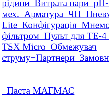
рідини
Витрата пари
рН-
мех.
Арматура
ЧП
Пневм
Lite
Конфігурація
Мнемо
фільтром
Пульт для ТЕ-4
TSX Micro
Обмежувач
струму
+Партнери
Замовн
Паста МАГМАС