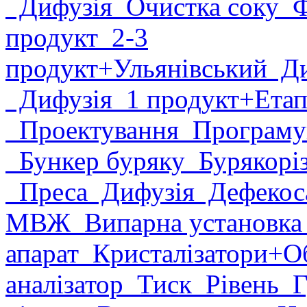
Дифузія
Очистка соку
Фі
продукт
2-3
продукт
+Ульянівський
Ди
Дифузія
1 продукт
+Етап
Проектування
Програму
Бункер буряку
Бурякорі
Преса
Дифузія
Дефекоса
МВЖ
Випарна установк
апарат
Кристалізатори
+О
аналізатор
Тиск
Рівень
Г