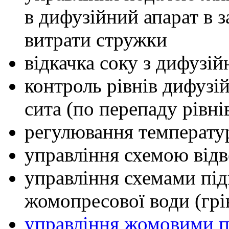
в дифузійний апарат в 
витрати стружки
відкачка соку з дифузій
контроль рівнів дифузі
сита (по перепаду рівні
регулювання температур
управління схемою відв
управління схемами під
жомопресової води (грі
управління жомовими 