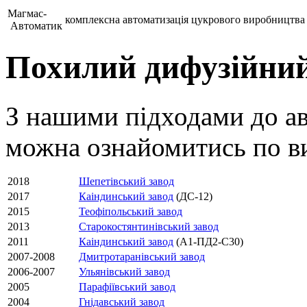
Магмас-
комплексна автоматизація цукрового виробництва
Автоматик
Похилий дифузійний
З нашими підходами до ав
можна ознайомитись по в
2018
Шепетівський завод
2017
Каіндинський завод
(ДС-12)
2015
Теофіпольський завод
2013
Старокостянтинівський завод
2011
Каіндинський завод
(А1-ПД2-С30)
2007-2008
Дмитротаранівський завод
2006-2007
Ульянівський завод
2005
Парафіївський завод
2004
Гнідавський завод