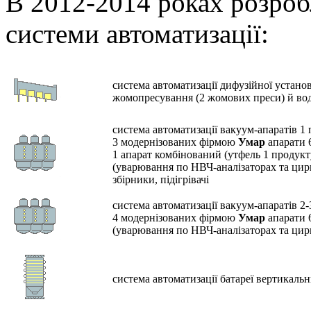
В 2012-2014 роках розроб
системи автоматизації:
система автоматизації дифузійної устано
жомопресування (2 жомових преси) й во
система автоматизації вакуум-апаратів 1 
3 модернізованих фірмою
Умар
апарати 
1 апарат комбінований (утфель 1 продукт
(уварювання по НВЧ-аналізаторах та цир
збірники, підігрівачі
система автоматизації вакуум-апаратів 2-
4 модернізованих фірмою
Умар
апарати 
(уварювання по НВЧ-аналізаторах та цир
система автоматизації батареї вертикальн