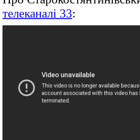
телеканалі 33
: