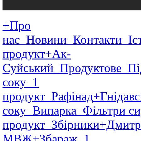
+Про
нас
Новини
Контакти
Іст
продукт
+Ак-
Суйський
Продуктове
Пі
соку
1
продукт
Рафінад
+Гнідавс
соку
Випарка
Фільтри си
продукт
Збірники
+Дмитр
МВЖ
+Збараж
1