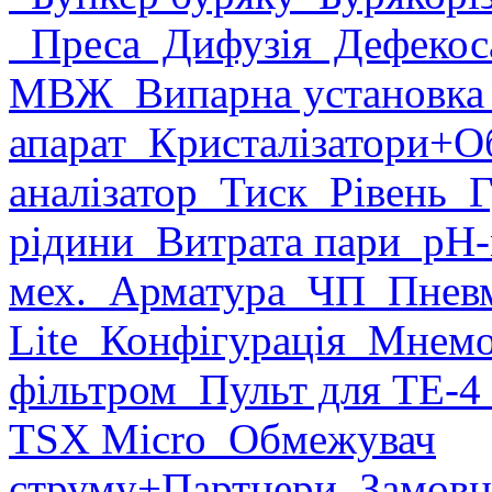
Преса
Дифузія
Дефекоса
МВЖ
Випарна установк
апарат
Кристалізатори
+О
аналізатор
Тиск
Рівень
Г
рідини
Витрата пари
рН-
мех.
Арматура
ЧП
Пневм
Lite
Конфігурація
Мнемо
фільтром
Пульт для ТЕ-4
TSX Micro
Обмежувач
струму
+Партнери
Замовн