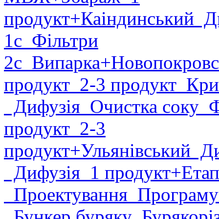
продукт
+Каіндинський
Ди
1с
Фільтри
2с
Випарка
+Новопокровс
продукт
2-3 продукт
Крис
Дифузія
Очистка соку
Фі
продукт
2-3
продукт
+Ульянівський
Ди
Дифузія
1 продукт
+Етап
Проектування
Програму
Бункер буряку
Бурякорі