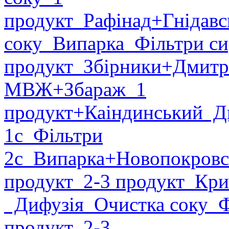
продукт
Рафінад
+Гнідавс
соку
Випарка
Фільтри си
продукт
Збірники
+Дмитр
МВЖ
+Збараж
1
продукт
+Каіндинський
Ди
1с
Фільтри
2с
Випарка
+Новопокровс
продукт
2-3 продукт
Крис
Дифузія
Очистка соку
Фі
продукт
2-3