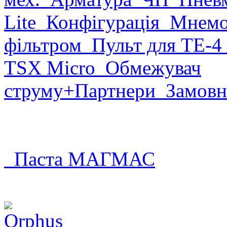
Lite
Конфігурація
Мнемо
фільтром
Пульт для ТЕ-4
TSX Micro
Обмежувач
струму
+Партнери
Замовн
Паста МАГМАС