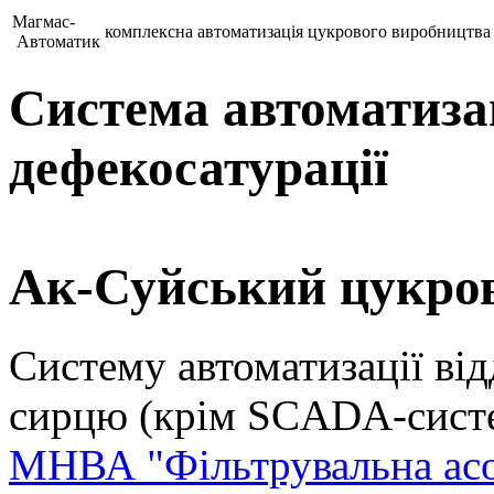
Магмас-
комплексна автоматизація цукрового виробництва
Автоматик
Система автоматизац
дефекосатурації
Ак-Суйський цукров
Систему автоматизації ві
сирцю (крім SCADA-систе
МНВА "Фільтрувальна асо