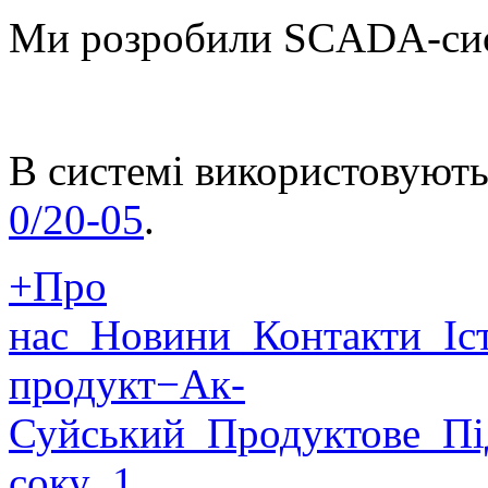
Ми розробили SCADA-сис
В системі використовують
0/20-05
.
+Про
нас
Новини
Контакти
Іст
продукт
−Ак-
Суйський
Продуктове
Пі
соку
1