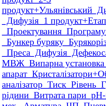
продукт
+Ульянівський
Ди
Дифузія
1 продукт
+Етап
Проектування
Програму
Бункер буряку
Бурякорі
Преса
Дифузія
Дефекоса
МВЖ
Випарна установк
апарат
Кристалізатори
+О
аналізатор
Тиск
Рівень
Г
рідини
Витрата пари
рН-
мех.
Арматура
ЧП
Пневм