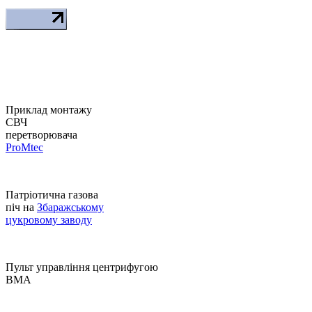
Приклад монтажу
СВЧ
перетворювача
ProMtec
Патріотична газова
піч на
Збаражcькому
цукровому заводу
Пульт управління центрифугою
BMA