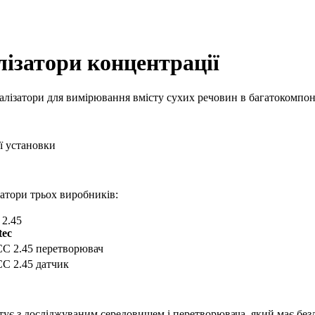
ізатори концентрації
налізатори для вимірювання вмісту сухих речовин в багатокомпо
ї установки
атори
трьох виробників:
 2.45
tec
тує з досліджуваним середовищем і перетворювача, який має безл