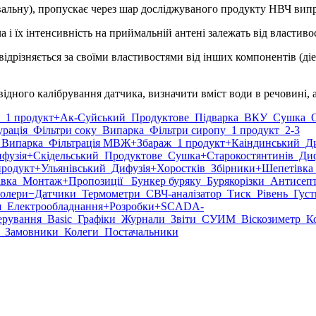
авальну), пропускає через шар досліджуваного продукту НВЧ ви
 і їх інтенсивність на приймальній антені залежать від властив
 відрізняється за своїми властивостями від інших компонентів (ді
ідного калібрування датчика, визначити вміст води в речовині, а,
1 продукт
+Ак-Суйський
Продуктове
Підварка
ВКУ
Сушка
О
рація
Фільтри соку
Випарка
Фільтри сиропу
1 продукт
2-3
Випарка
Фільтрація МВЖ
+Збараж
1 продукт
+Каіндинський
Ди
фузія
+Скідельський
Продуктове
Сушка
+Старокостянтинів
Диф
продукт
+Ульянівський
Дифузія
+Хоростків
Збірники
+Шепетівка
вка
Монтаж
+Пропозиції
Бункер буряку
Бурякорізки
Антисеп
олери
−Датчики
Термометри
СВЧ-аналізатор
Тиск
Рівень
Густ
я
Електрообладнання
+Розробки
+SCADA-
рування
Basic
Графіки
Журнали
Звіти
СУИМ
Віскозиметр
Ко
Замовники
Колеги
Постачальники