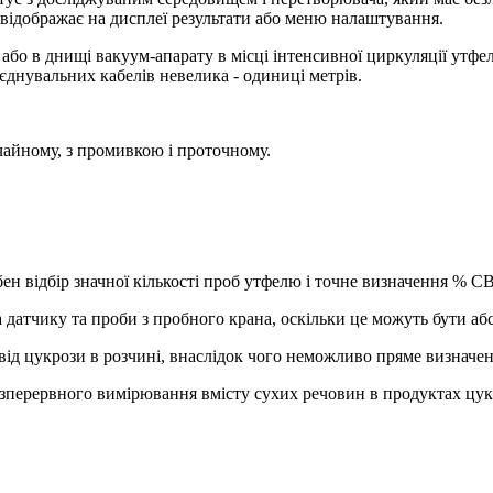
, відображає на дисплеї результати або меню налаштування.
бо в днищі вакуум-апарату в місці інтенсивної циркуляції утфе
єднувальних кабелів невелика - одиниці метрів.
ичайному, з промивкою і проточному.
ен відбір значної кількості проб утфелю і точне визначення % СВ
 датчику та проби з пробного крана, оскільки це можуть бути абс
 від цукрози в розчині, внаслідок чого неможливо пряме визначе
зперервного вимірювання вмісту сухих речовин в продуктах цук