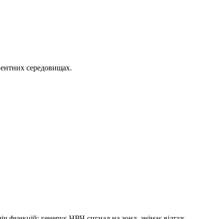
нентних середовищах.
іч функцій: генерує НВЧ-сигнал на зонд, знімає відгук,