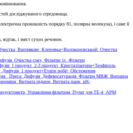
промінювання.
остей досліджуваного середовища.
електрична проникність порядку 81, полярна молекула), і саме її
 відтак, і зміст сухих речовин.
чистка
Вапнякове
Клеровка
+Волоконовський
Очистка
фузія
Очистка соку
Фільтри 1с
Фільтри
узія
1 продукт
2-3 продукт
Кристалізатори
+Теофіполь
Дифузія
1 продукт
+Етапи робіт
Обстеження
тик
Преса
Дифузія
Дефекосатурація
Фільтри МВЖ
Випарна
иноміри
Витрата рідини
Витрата пари
рН-
ндуктометр
Управління фільтром
Пульт для ТЕ-4
АРМ