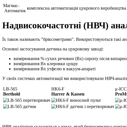
Магмас-
комплексна автоматизація цукрового виробництва
Автоматик
Надвисокочастотні (НВЧ) анал
Їх також називають "бріксометрами". Використовуються такі а
Основні застосування датчика на цукровому заводі:
вимірювання % сухих речовин (Bx) сиропу після випарно
вимірювання Bx клеровки цукру
вимірювання Bx утфелю в вакуум-апараті
У своїх системах автоматизації ми використовували
НВЧ-аналіз
LB-565
HK6-F
μ-ICC
Berthold
Harrer & Kassen
ProM
НВЧ-аналізатор складається з зонда, який безпосередньо контак