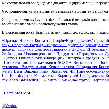
Мікрохвильовий зонд, що має дві антени (приймальну і перед
Час поширення хвиль від антени-передавача до антени-приймача
У водних розчинах і суспензіях в більшості випадків вода різко
вміст визначає умови розповсюдження хвиль.
Вимірювання зсуву фази і загасання хвилі дозволяє, після відпов
+Про нас
Новини
Контакти
Історія
+Впроваджено
+Агарський
соку
1 продукт
Рафінад
+Гнідавський
Дифузія
Дефекація
Сату
продукт
Збірники
+Дмитротаранівський
Дифузія
+Дубенський
2с
Випарка
+Новопокровський
Продуктове
+Парафіївський
Ди
Дифузія
Очистка соку
Фільтрація 2
Випарка
1 продукт
2-3 
Проектування
Програмування
SCADA
Виготовлення
Поста
установка
Вакуум-апарат
Кристалізатори
−Обладнання
Контр
метри
Ваги
+Виконавчі мех.
Арматура
ЧП
Пневмообладнанн
Lite
Конфігурація
Мнемосхеми
Користувачі
Повідомлення
Ке
технолога
Живлення TSX Micro
Обмежувач струму
+Партнери
Паста МАГМАС