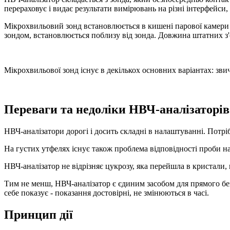
перераховує і видає результати вимірювань на різні інтерфейси
Мікрохвильовий зонд встановлюється в кишені парової камери а
зондом, встановлюється поблизу від зонда. Довжина штатних з'
Мікрохвильової зонд існує в декількох основних варіантах: зв
Переваги та недоліки НВЧ-аналізаторів
НВЧ-аналізатори дорогі і досить складні в налаштуванні. Потріб
На густих утфелях існує також проблема відповідності проби на
НВЧ-аналізатор не відрізняє цукрозу, яка перейшла в кристали,
Тим не менш, НВЧ-аналізатор є єдиним засобом для прямого бе
себе показує - показання достовірні, не змінюються в часі.
Принцип дії