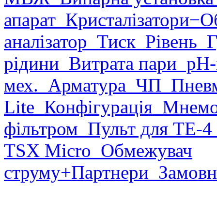
апарат
Кристалізатори
−О
аналізатор
Тиск
Рівень
Г
рідини
Витрата пари
рН-
мех.
Арматура
ЧП
Пневм
Lite
Конфігурація
Мнемо
фільтром
Пульт для ТЕ-4
TSX Micro
Обмежувач
струму
+Партнери
Замовн