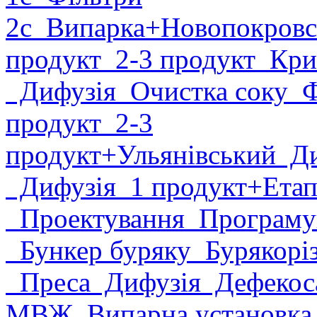
2с
Випарка
+Новопокровс
продукт
2-3 продукт
Крис
Дифузія
Очистка соку
Фі
продукт
2-3
продукт
+Ульянівський
Ди
Дифузія
1 продукт
+Етап
Проектування
Програму
Бункер буряку
Бурякорі
Преса
Дифузія
Дефекоса
МВЖ
Випарна установк