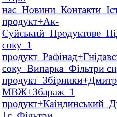
нас
Новини
Контакти
Іст
продукт
+Ак-
Суйський
Продуктове
Пі
соку
1
продукт
Рафінад
+Гнідавс
соку
Випарка
Фільтри си
продукт
Збірники
+Дмитр
МВЖ
+Збараж
1
продукт
+Каіндинський
Ди
1с
Фільтри