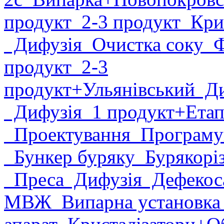
продукт
2-3 продукт
Крис
Дифузія
Очистка соку
Фі
продукт
2-3
продукт
+Ульянівський
Ди
Дифузія
1 продукт
+Етап
Проектування
Програму
Бункер буряку
Бурякорі
Преса
Дифузія
Дефекоса
МВЖ
Випарна установк