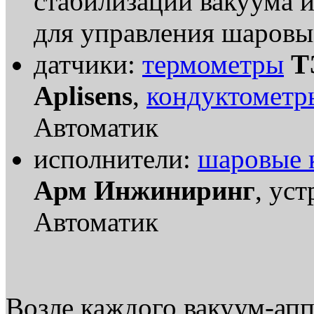
стабилизации вакуума 
для управления шаров
датчики:
термометры
Т
Aplisens
,
кондуктометр
Автоматик
исполнители:
шаровые 
Арм Инжиниринг
, ус
Автоматик
Возле каждого вакуум-апп