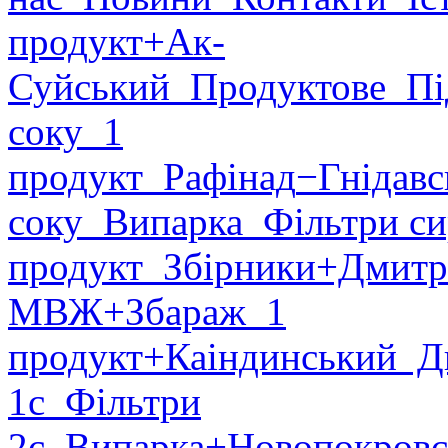
продукт
+Ак-
Суйський
Продуктове
Пі
соку
1
продукт
Рафінад
−Гнідавс
соку
Випарка
Фільтри си
продукт
Збірники
+Дмитр
МВЖ
+Збараж
1
продукт
+Каіндинський
Ди
1с
Фільтри
2с
Випарка
+Новопокровс