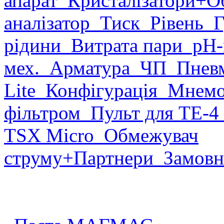
апарат
Кристалізатори
+О
аналізатор
Тиск
Рівень
Г
рідини
Витрата пари
рН-
мех.
Арматура
ЧП
Пневм
Lite
Конфігурація
Мнемо
фільтром
Пульт для ТЕ-4
TSX Micro
Обмежувач
струму
+Партнери
Замовн