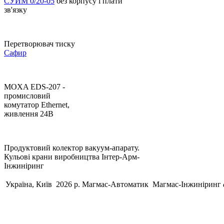
СУИМ 0/20-05
без корпусу і плати
зв'язку
Перетворювач тиску
Сафир
MOXA EDS-207 -
промисловий
комутатор Ethernet,
живлення 24В
Продуктовий колектор вакуум-апарату.
Кульові крани виробництва Інтер-Арм-
Інжиніринг
Україна, Київ 2026 р.
Магмас-Автоматик
Магмас-Інжиніринг