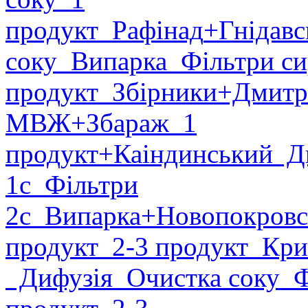
продукт
Рафінад
+Гнідавс
соку
Випарка
Фільтри си
продукт
Збірники
+Дмитр
МВЖ
+Збараж
1
продукт
+Каіндинський
Ди
1с
Фільтри
2с
Випарка
+Новопокровс
продукт
2-3 продукт
Крис
Дифузія
Очистка соку
Фі