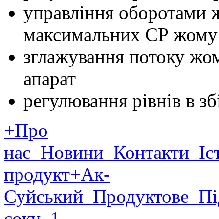
управління оборотами 
максимальних СР жому
зглажування потоку жо
апарат
регулювання рівнів в з
+Про
нас
Новини
Контакти
Іст
продукт
+Ак-
Суйський
Продуктове
Пі
соку
1