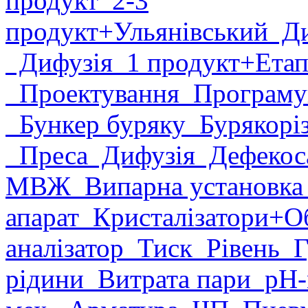
продукт
2-3
продукт
+Ульянівський
Ди
Дифузія
1 продукт
+Етап
Проектування
Програму
Бункер буряку
Бурякорі
Преса
Дифузія
Дефекоса
МВЖ
Випарна установк
апарат
Кристалізатори
+О
аналізатор
Тиск
Рівень
Г
рідини
Витрата пари
рН-