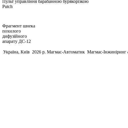
Пульт управління барабанною бурякорізкою
Putch
Фрагмент шнека
похилого
дифузійного
апарату ДС-12
Україна, Київ 2026 р.
Магмас-Автоматик
Магмас-Інжиніринг