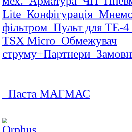
мех.
Арматура
ЧП
Пневм
Lite
Конфігурація
Мнемо
фільтром
Пульт для ТЕ-4
TSX Micro
Обмежувач
струму
+Партнери
Замовн
Паста МАГМАС