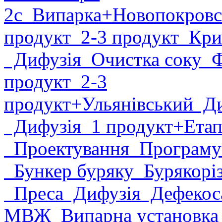
2с
Випарка
+Новопокровс
продукт
2-3 продукт
Крис
Дифузія
Очистка соку
Фі
продукт
2-3
продукт
+Ульянівський
Ди
Дифузія
1 продукт
+Етап
Проектування
Програму
Бункер буряку
Бурякорі
Преса
Дифузія
Дефекоса
МВЖ
Випарна установк