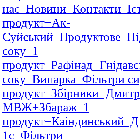
нас
Новини
Контакти
Іст
продукт
−Ак-
Суйський
Продуктове
Пі
соку
1
продукт
Рафінад
+Гнідавс
соку
Випарка
Фільтри си
продукт
Збірники
+Дмитр
МВЖ
+Збараж
1
продукт
+Каіндинський
Ди
1с
Фільтри