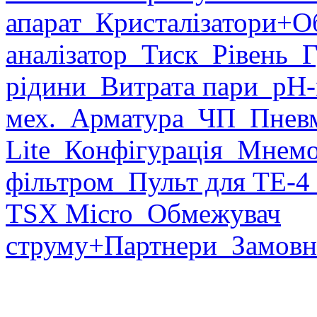
апарат
Кристалізатори
+О
аналізатор
Тиск
Рівень
Г
рідини
Витрата пари
рН-
мех.
Арматура
ЧП
Пневм
Lite
Конфігурація
Мнемо
фільтром
Пульт для ТЕ-4
TSX Micro
Обмежувач
струму
+Партнери
Замовн