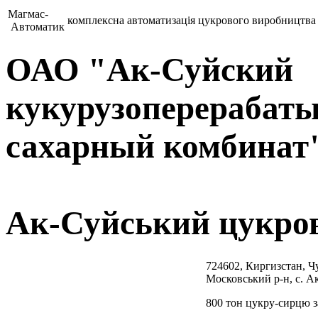
Магмас-
комплексна автоматизація цукрового виробництва
Автоматик
ОАО "Ак-Суйский
кукурузоперераба
сахарный комбинат
Ак-Суйський цукро
724602, Киргизстан, Чу
Московський р-н, с. Ак
800 тон цукру-сирцю з