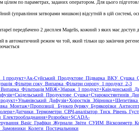
им цілим по параметрах, заданих оператором. Для цього підгото
ний (управління затворами мишкою) відсутній в цій системі, ос
реї передбачено 2 дисплея Magelis, кожний з яких має доступ до 
ний в автоматичний режим чи той, який тільки що закінчив реген
лючається
1 продукт
+Ак-Суйський
Продуктове
Підварка
ВКУ
Сушка
О
рація
Фільтри соку
Випарка
Фільтри сиропу
1 продукт
2-3
Випарка
Фільтрація МВЖ
+Збараж
1 продукт
+Каіндинський
Ди
фузія
+Скідельський
Продуктове
Сушка
+Старокостянтинів
Диф
продукт
+Ульянівський
Дифузія
+Хоростків
Збірники
+Шепетівка
вка
Монтаж
+Пропозиції
Бункер буряку
Бурякорізки
Антисеп
олери
+Датчики
Термометри
СВЧ-аналізатор
Тиск
Рівень
Густ
я
Електрообладнання
+Розробки
+SCADA-
рування
Basic
Графіки
Журнали
Звіти
СУИМ
Віскозиметр
Ко
Замовники
Колеги
Постачальники