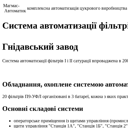
Магмас-
комплексна автоматизація цукрового виробництва
Автоматик
Система автоматизації фільт
Гнідавський завод
Система автоматизації фільтрів I і II сатурації впроваджена в 20
Обладнання, охоплене системою автомат
20 фільтрів П9-УФЛ організовані в 3 батареї, кожна з яких прак
Основні складові системи
операторське приміщення із щитами управління (промисло
щити управління "Станція 1А", "Станція 1Б", "Станція 2"