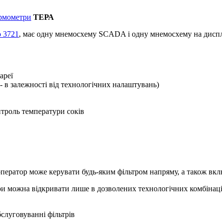
рмометри
ТЕРА
 3721
, має одну мнемосхему SCADA і одну мнемосхему на диспл
ареї
- в залежності від технологічних налаштувань)
онтроль температури соків
оператор може керувати будь-яким фільтром напряму, а також в
ри можна відкривати лише в дозволених технологічних комбінаці
слуговуванні фільтрів