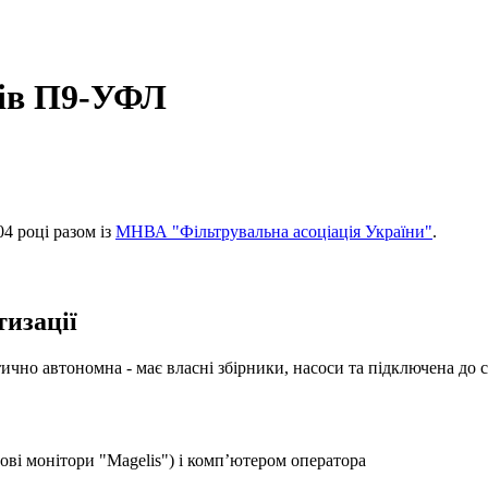
рів П9-УФЛ
04 році разом із
МНВА "Фільтрувальна асоціація України"
.
изації
тично автономна - має власні збірники, насоси та підключена до 
ві монітори "Magelis") і комп’ютером оператора