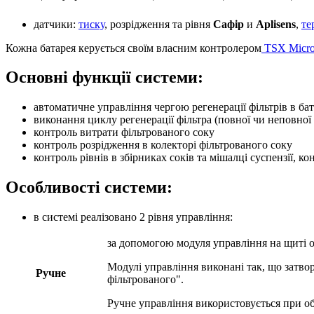
датчики:
тиску
, розрідження та рівня
Сафiр
и
Aplisens
,
те
Кожна батарея керується своїм власним контролером
TSX Micro
Основні функції системи:
автоматичне управління чергою регенерації фільтрів в бат
виконання циклу регенерації фільтра (повної чи неповної 
контроль витрати фільтрованого соку
контроль розрідження в колекторі фільтрованого соку
контроль рівнів в збірниках соків та мішалці суспензії, к
Особливості системи:
в системі реалізовано 2 рівня управління:
за допомогою модуля управління на щиті 
Модулі управління виконані так, що затво
Ручне
фільтрованого".
Ручне управління використовується при об