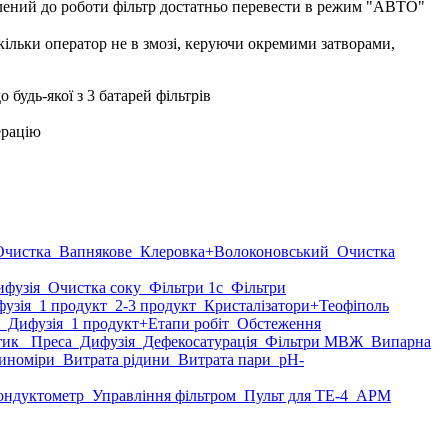
влений до роботи фільтр достатньо перевести в режим "АВТО"
кільки оператор не в змозі, керуючи окремими затворами,
будь-якої з 3 батарей фільтрів
ерацію
чистка
Вапнякове
Клеровка
+Волоконовський
Очистка
фузія
Очистка соку
Фільтри 1с
Фільтри
узія
1 продукт
2-3 продукт
Кристалізатори
+Теофіполь
Дифузія
1 продукт
+Етапи робіт
Обстеження
тик
Преса
Дифузія
Дефекосатурація
Фільтри МВЖ
Випарна
иноміри
Витрата рідини
Витрата пари
рН-
ндуктометр
Управління фільтром
Пульт для ТЕ-4
АРМ