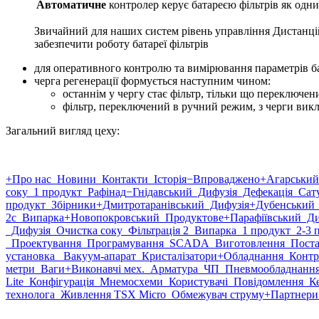
Автоматичне
контролер керує батареєю фільтрів як одн
Звичайний для наших систем рівень управління Дистанцій
забезпечити роботу батареї фільтрів
для оперативного контролю та вимірювання параметрів бата
черга регенерації формується наступним чином:
останнім у чергу стає фільтр, тільки що переключе
фільтр, переключений в ручний режим, з черги вик
Загальний вигляд цеху:
+Про нас
Новини
Контакти
Історія
−Впроваджено
+Агарський
соку
1 продукт
Рафінад
−Гнідавський
Дифузія
Дефекація
Сату
продукт
Збірники
+Дмитротаранівський
Дифузія
+Дубенський
2с
Випарка
+Новопокровський
Продуктове
+Парафіївський
Ди
Дифузія
Очистка соку
Фільтрація 2
Випарка
1 продукт
2-3 
Проектування
Програмування
SCADA
Виготовлення
Поста
установка
Вакуум-апарат
Кристалізатори
+Обладнання
Контр
метри
Ваги
+Виконавчі мех.
Арматура
ЧП
Пневмообладнанн
Lite
Конфігурація
Мнемосхеми
Користувачі
Повідомлення
Ке
технолога
Живлення TSX Micro
Обмежувач струму
+Партнери