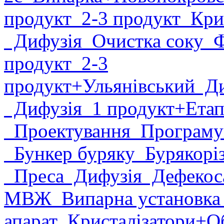
продукт
2-3 продукт
Крис
Дифузія
Очистка соку
Фі
продукт
2-3
продукт
+Ульянівський
Ди
Дифузія
1 продукт
+Етап
Проектування
Програму
Бункер буряку
Бурякорі
Преса
Дифузія
Дефекоса
МВЖ
Випарна установк
апарат
Кристалізатори
+О