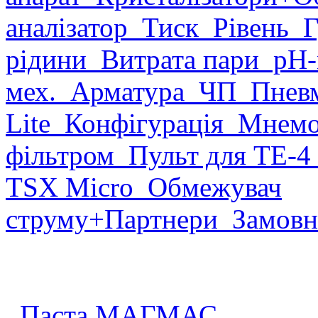
аналізатор
Тиск
Рівень
Г
рідини
Витрата пари
рН-
мех.
Арматура
ЧП
Пневм
Lite
Конфігурація
Мнемо
фільтром
Пульт для ТЕ-4
TSX Micro
Обмежувач
струму
+Партнери
Замовн
Паста МАГМАС