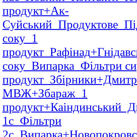
продукт
+Ак-
Суйський
Продуктове
Пі
соку
1
продукт
Рафінад
+Гнідавс
соку
Випарка
Фільтри си
продукт
Збірники
+Дмитр
МВЖ
+Збараж
1
продукт
+Каіндинський
Ди
1с
Фільтри
2с
Випарка
+Новопокровс