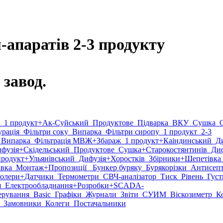
-апаратів 2-3 продукту
завод.
1 продукт
+Ак-Суйський
Продуктове
Підварка
ВКУ
Сушка
О
рація
Фільтри соку
Випарка
Фільтри сиропу
1 продукт
2-3
Випарка
Фільтрація МВЖ
+Збараж
1 продукт
+Каіндинський
Ди
фузія
+Скідельський
Продуктове
Сушка
+Старокостянтинів
Диф
продукт
+Ульянівський
Дифузія
+Хоростків
Збірники
+Шепетівка
вка
Монтаж
+Пропозиції
Бункер буряку
Бурякорізки
Антисеп
олери
+Датчики
Термометри
СВЧ-аналізатор
Тиск
Рівень
Густ
я
Електрообладнання
+Розробки
+SCADA-
рування
Basic
Графіки
Журнали
Звіти
СУИМ
Віскозиметр
Ко
Замовники
Колеги
Постачальники