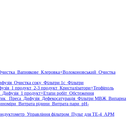
чистка
Вапнякове
Клеровка
+Волоконовський
Очистка
фузія
Очистка соку
Фільтри 1с
Фільтри
узія
1 продукт
2-3 продукт
Кристалізатори
+Теофіполь
Дифузія
1 продукт
+Етапи робіт
Обстеження
тик
Преса
Дифузія
Дефекосатурація
Фільтри МВЖ
Випарна
иноміри
Витрата рідини
Витрата пари
рН-
ндуктометр
Управління фільтром
Пульт для ТЕ-4
АРМ