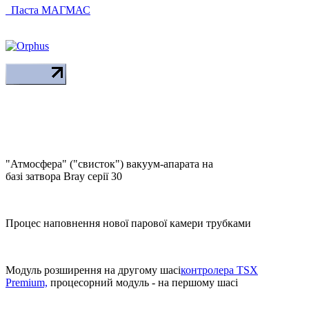
Паста МАГМАС
"Атмосфера" ("свисток") вакуум-апарата на
базі затвора Bray серії 30
Процес наповнення нової парової камери трубками
Модуль розширення на другому шасі
контролера TSX
Premium,
процесорний модуль - на першому шасі