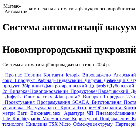
Магмас-
комплексна автоматизація цукрового виробництва
Автоматик
Система автоматизації вакуум
Новомиргородський цукровий 
Система автоматизації впроваджена в сезон 2024 р.
+Про нас
Новини
Контакти
Історія
+Впроваджено
+Агарський
соку
1 продукт
Рафінад
+Гнідавський
Дифузія
Дефекація
Сату
продукт
Збірники
+Дмитротаранівський
Дифузія
+Дубенський
2с
Випарка
+Новопокровський
Продуктове
+Парафіївський
Ди
Дифузія
Очистка соку
Фільтрація 2
Випарка
1 продукт
2-3 
Проектування
Програмування
SCADA
Виготовлення
Поста
установка
Вакуум-апарат
Кристалізатори
+Обладнання
Контр
метри
Ваги
+Виконавчі мех.
Арматура
ЧП
Пневмообладнанн
Lite
Конфігурація
Мнемосхеми
Користувачі
Повідомлення
Ке
технолога
Живлення TSX Micro
Обмежувач струму
+Партнери